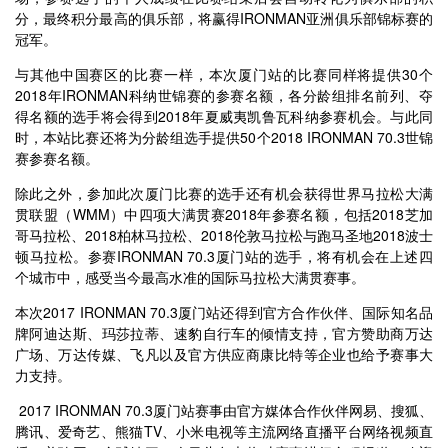
分，最终积分最高的俱乐部，将赢得IRONMAN亚洲俱乐部锦标赛的
冠军。
与其他中国赛区的比赛一样，本次厦门站的比赛同样将提供30个
2018年IRONMAN科纳世锦赛的参赛名额，各分龄组排名前列、夺
得名额的选手将会得到2018年夏威夷凯鲁瓦科纳参赛机会。与此同
时，本站比赛还将为分龄组选手提供50个2018 IRONMAN 70.3世锦
赛参赛名额。
除此之外，参加此次厦门比赛的选手还有机会获得世界马拉松大满
贯联盟（WMM）中四项大满贯赛2018年参赛名额，包括2018芝加
哥马拉松、2018柏林马拉松、2018伦敦马拉松与跑马圣地2018波士
顿马拉松。参赛IRONMAN 70.3厦门站的选手，将有机会在上述四
个城市中，感受当今最高水准的国际马拉松大满贯赛事。
本次2017 IRONMAN 70.3厦门站还得到官方合作伙伴、国际知名品
牌阿迪达斯、玛莎拉蒂、速豹自行车的倾情支持，官方赞助商万达
广场、万达传媒、飞凡以及官方供应商康比特等企业也给予赛事大
力支持。
2017 IRONMAN 70.3厦门站赛事由官方媒体合作伙伴网易、搜狐、
腾讯、爱奇艺、熊猫TV、小米电视等主流网络直播平台网络视频直