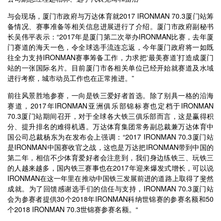
与会现场，厦门市政府与万达体育就2017 IRONMAN 70.3厦门站筹
备情况、赛事准备等相关信息进展进行了介绍。厦门市政府副秘书
长吴伟平表示：“2017年是厦门第二次举办IRONMAN比赛，去年厦
门赛道的海天一色，令全球选手流连忘返，今年厦门政府将一如既
往全力支持IRONMAN赛事筹备工作，力求把‘最美赛道’打造成厦门
站的一张国际名片。目前厦门市各相关单位已经开始就赛道及水域
进行考察，城市动员工作也在正常推进。”
前往风景胜地参赛，一向是铁三爱好者首选。除了别具一格的沿海
赛道，2017年IRONMAN亚洲俱乐部锦标赛也定档于IRONMAN
70.3厦门站期间召开，对于全球各大铁三俱乐部而言，这是赢得积
分、提升排名的难得机遇。万达体育集团常务副总裁兼万达体育中
国公司总裁杨东为在发布会上强调：“2017 IRONMAN 70.3厦门站
是IRONMAN中国赛收官之战，这也是万达把IRONMAN带到中国的
第二年，相信不少体育爱好者会注意到，我们身边练铁三、玩铁三
的人越来越多，国内铁三赛事也在2017年迎来爆发式增长，可以说
IRONMAN在这一年里在推动中国铁三发展前进的道路上取得了斐然
成就。为了回馈感谢选手们的信任与支持，IRONMAN 70.3厦门站
会为参赛者提供30个2018年IRONMAN科纳世锦赛的参赛名额和50
个2018 IRONMAN 70.3世锦赛参赛名额。“