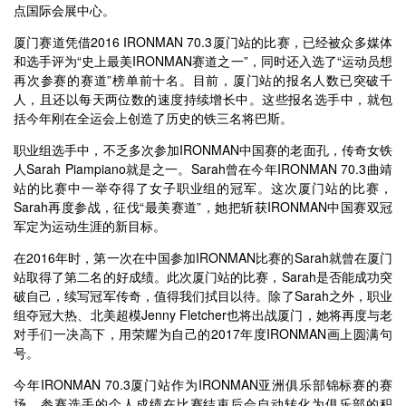
点国际会展中心。
厦门赛道凭借2016 IRONMAN 70.3厦门站的比赛，已经被众多媒体
和选手评为“史上最美IRONMAN赛道之一”，同时还入选了“运动员想
再次参赛的赛道”榜单前十名。目前，厦门站的报名人数已突破千
人，且还以每天两位数的速度持续增长中。这些报名选手中，就包
括今年刚在全运会上创造了历史的铁三名将巴斯。
职业组选手中，不乏多次参加IRONMAN中国赛的老面孔，传奇女铁
人Sarah Piampiano就是之一。Sarah曾在今年IRONMAN 70.3曲靖
站的比赛中一举夺得了女子职业组的冠军。这次厦门站的比赛，
Sarah再度参战，征伐“最美赛道”，她把斩获IRONMAN中国赛双冠
军定为运动生涯的新目标。
在2016年时，第一次在中国参加IRONMAN比赛的Sarah就曾在厦门
站取得了第二名的好成绩。此次厦门站的比赛，Sarah是否能成功突
破自己，续写冠军传奇，值得我们拭目以待。除了Sarah之外，职业
组夺冠大热、北美超模Jenny Fletcher也将出战厦门，她将再度与老
对手们一决高下，用荣耀为自己的2017年度IRONMAN画上圆满句
号。
今年IRONMAN 70.3厦门站作为IRONMAN亚洲俱乐部锦标赛的赛
场，参赛选手的个人成绩在比赛结束后会自动转化为俱乐部的积