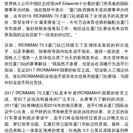
世界铁人公司中国区总经理Jeff Edwards十分看好厦门所具备的国际
赛事举办经验，他在致辞中表示：“厦门政府拥有丰富的赛事举办经
验，去年2016 IRONMAN 70.3厦门站就获得了全球选手的高度评
价，荣登全球十大‘最美赛道’之一，今年万达体育也将积极配合厦门
市市政府，做好前期各项筹划工作，相信这次厦门比赛会给来自世
界各国的运动员留下一段美好的记忆。”
目前，IRONMAN 70.3厦门站已经吸引了亚洲排名靠前的积分选
手，以及李鹏程、胡春煦等国内知名选手报名。值得一提的是，中
国铁人三项第一人党琦也出席了当天的新闻发布会，本次党琦将会
担任厦门站的赛事解说：“我虽然不参赛，但是会在演播厅为选手们
加油，见证2017 IRONMAN中国赛的收官之战。”职业铁人三项运动
员、首位IRONMAN职业组选手苗浩本次也将亮相厦门站赛场，与国
外职业选手同台竞技。
2017 IRONMAN 70.3厦门站是本年度IRONMAN中国赛的收官之
战，受到了运动员和媒体的广泛关注。从赛事方了解到的消息，
2017厦门站将继续沿用2016年的海滨赛道。选手们将从厦门国际会
议中心出发，在平静的台湾海峡里开始游泳段的比赛。在之后的自
行车赛道和跑步赛道中，选手们将会陆续经过观音山沙雕文化公
园、梦幻世界乐园、五通灯塔公园等厦门市标志性景观。最终，运
动员将跑上一条靠近海滩的便道，向南跑 3.5 公里后原路折返到终