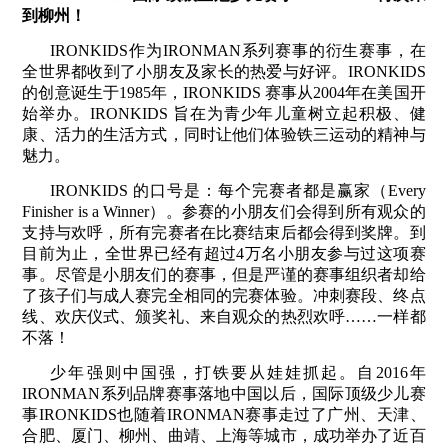
到柳州！
IRONKIDS作为IRONMAN系列赛事的衍生赛事，在
全世界都收到了小朋友及家长的热爱与好评。IRONKIDS
的创意诞生于1985年，IRONKIDS 赛事从2004年在美国开
始举办。IRONKIDS 旨在为青少年儿童树立起积极、健
康、活力的生活方式，同时让他们体验铁三运动的精神与
魅力。
IRONKIDS 的口号是：每个完赛者都是赢家（Every
Finisher is a Winner）。参赛的小朋友们会得到所有观众的
支持与欢呼，所有完赛者在比赛结束后都会得到奖牌。到
目前为止，全世界已经有超过4万名小朋友参与过这项赛
事。尽管是小朋友们的赛事，但是严谨的赛事组织者却给
了孩子们与成人赛完全相同的完赛体验。冲刺赛段、终点
线、欢庆仪式、颁奖礼、来自观众的热烈欢呼……一样都
不落！
少年强则中国强，打铁要从娃娃抓起。自2016年
IRONMAN系列品牌赛事落地中国以后，国际顶级少儿赛
事IRONKIDS也随着IRONMAN赛事走过了广州、天津、
合肥、厦门、柳州、曲靖、上海等城市，成功举办了近百