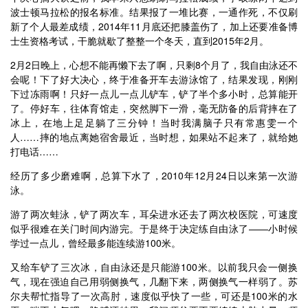
波士顿马拉松的报名标准。结果报了一堆比赛，一通作死，不仅刷
新了个人最差成绩，2014年11月底还把膝盖伤了，加上还要准备博
士生资格考试，干脆就歇了整整一个冬天，直到2015年2月。
2月2日晚上，心想不能再懒下去了啊，只剩8个月了，我自由泳还不
会呢！下了好大决心，终于准备开车去游泳馆了，结果发现，刚刚
下过冻雨啊！只好一点儿一点儿铲车，铲了半个多小时，总算能开
了。停好车，往体育馆走，突然脚下一滑，毫无防备的后背摔在了
冰上，在地上足足躺了三分钟！当时我满脑子只有常惠雯一个
人……摔的地点离她宿舍最近，当时想，如果站不起来了，就给她
打电话……
经历了多少磨难啊，总算下水了，2010年12月24日以来第一次游
泳。
游了两次蛙泳，铲了两次车，耳朵进水还去了两次校医院，可速度
似乎很难在关门时间内游完。于是终于决定练自由泳了——小时候
学过一点儿，曾经最多能连续游100米。
又给车铲了三次冰，自由泳还是只能游100米。以前我只会一侧换
气，现在强迫自己用弱侧换气，几翻下来，两侧换气一样弱了。苏
尔夫帮忙指导了一次高肘，速度似乎快了一些，可还是100米的水