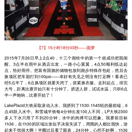
【7】15小时18分03秒——圆梦
2015年7月26日早上2点40，十三个闹铃中的第一个就成功把我闹
醒。3点半在雨中从酒店出发，一路小心翼翼，4点50顺利抵达起
点，恰好雨停。把装有国旗的储物包放到跑步特殊存包处，然后去
换项区把车胎打到100psi——幸好有先见之明没有打足啊！看表已
经5点半了，6点换项区就要关闭了，抓紧换衣服。走到起点，排完
大号，距离比赛开始只有十分钟了。挤进人群，试试水温，只听6点
半一声炮响，比赛开始了！
LakePlacid大铁采取滚动入水。我挤到了1h30-1h45组的最前端，6
点45跃入水中。和雪城半铁每4分钟出发100人不同，LP大铁2300
多人下水只用了不到20分钟，水中的肉搏可以想象。我赛前目标
1h36，在1h30的区域出发似乎决策失误了，周围的人都比我快，游
起来干扰很大啊！半圈过后看了眼表，24分钟，心想不妙啊，1h36