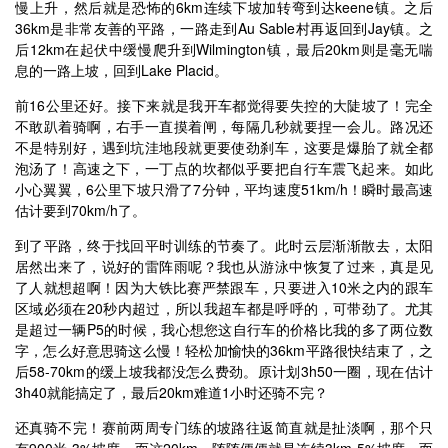
慢上升，然后就是恐怖的6km连续下坡加转弯到达keene镇。之后
36km是非常友善的平路，一路走到Au Sable村再返回到Jay镇。之
后12km在起伏中缓慢爬升到Wilmington镇，最后20km则是毫无喘
息的一路上坡，回到Lake Placid。
前16公里还好。接下来就是我开车都觉得要失控的大陡坡了！完全
不敢趴着骑啊，右手一直摸着闸，每隔几秒就要捏一会儿。路况还
不是特别好，遇到坑洼地段就更要使劲刹车，这要是爆胎了就全都
泡汤了！高速之下，一丁点的坎都似乎要把自行车震飞起来。如此
小心翼翼，6公里下坡只滑了7分钟，平均速度51km/h！瞬时最高速
估计要到70km/h了。
到了平路，终于找回平时训练的节奏了。此时云层渐渐散去，太阳
居然出来了，说好的雷阵雨呢？我也从游泳中恢复了过来，真是见
了人就想超啊！因为大铁比赛严禁跟车，只要进入10米之内的跟车
区域必须在20秒内超过，所以我超车都是呼呼的，可带劲了。尤其
是超过一辆P5的时候，我心想您这自行车的价格比我的多了两位数
字，怎么好意思骑这么慢！轻松加愉快的36km平路很快结束了，之
后58-70km的缓上坡我都没怎么费劲。原计划3h50一圈，现在估计
3h40就能搞定了，最后20km难道1小时还骑不完？
还真骑不完！赛前两周专门练的坡路往返简直就是扯淡啊，那个只
有900米-3%坡度，而这20km，随随便便就是连续3km-5%坡度。而