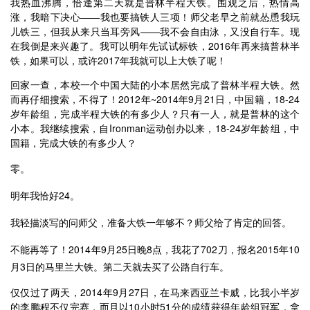
我热血沸腾，恰逢第二天就是普林半程大铁。围观之后，热情高
涨，我暗下决心——我也要搞铁人三项！师父老早之前就怂恿我玩
儿铁三，但我从来只当耳旁风——我不会自由泳，又没自行车。现
在我倒是来兴趣了。我可以明年先试试标铁，2016年再来搞普林半
铁，如果可以，或许2017年我就可以上大铁了呢！
回家一查，本校一个中国大陆的小本居然完成了普林半程大铁。然
而再仔细搜索，不得了！2012年~2014年9月21日，中国籍，18-24
岁年龄组，完成半程大铁的有多少人？只有一人，就是普林的这个
小本。我继续搜索，自Ironman运动创办以来，18-24岁年龄组，中
国籍，完成大铁的有多少人？
零。
明年我恰好24。
我轻描淡写的问师父，准备大铁一年够不？师父给了肯定的回答。
不能再等了！2014年9月25日晚8点，我花了702刀，报名2015年10
月3日的马里兰大铁。第二天就去买了公路自行车。
仅仅过了两天，2014年9月27日，在马来西亚兰卡威，比我小半岁
的李鹏程不仅完赛，而且以10小时51分的成绩获得年龄组冠军，拿