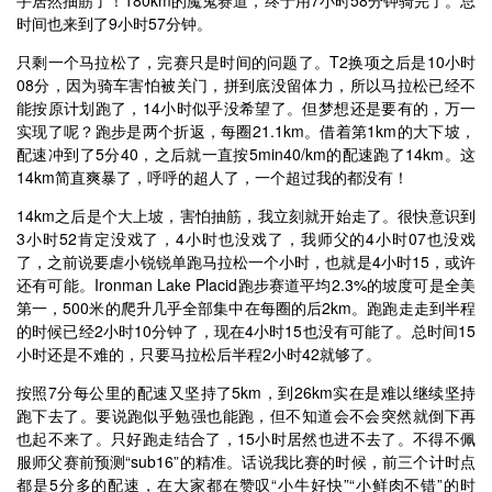
时间也来到了9小时57分钟。
只剩一个马拉松了，完赛只是时间的问题了。T2换项之后是10小时
08分，因为骑车害怕被关门，拼到底没留体力，所以马拉松已经不
能按原计划跑了，14小时似乎没希望了。但梦想还是要有的，万一
实现了呢？跑步是两个折返，每圈21.1km。借着第1km的大下坡，
配速冲到了5分40，之后就一直按5min40/km的配速跑了14km。这
14km简直爽暴了，呼呼的超人了，一个超过我的都没有！
14km之后是个大上坡，害怕抽筋，我立刻就开始走了。很快意识到
3小时52肯定没戏了，4小时也没戏了，我师父的4小时07也没戏
了，之前说要虐小锐锐单跑马拉松一个小时，也就是4小时15，或许
还有可能。Ironman Lake Placid跑步赛道平均2.3%的坡度可是全美
第一，500米的爬升几乎全部集中在每圈的后2km。跑跑走走到半程
的时候已经2小时10分钟了，现在4小时15也没有可能了。总时间15
小时还是不难的，只要马拉松后半程2小时42就够了。
按照7分每公里的配速又坚持了5km，到26km实在是难以继续坚持
跑下去了。要说跑似乎勉强也能跑，但不知道会不会突然就倒下再
也起不来了。只好跑走结合了，15小时居然也进不去了。不得不佩
服师父赛前预测“sub16”的精准。话说我比赛的时候，前三个计时点
都是5分多的配速，在大家都在赞叹“小牛好快”“小鲜肉不错”的时