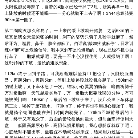
太阳也越发毒辣了，自带的4瓶水已经干掉了3瓶，赶紧再拿一瓶，
上陡坡的时候还不能喝——一分心就骑不上去了啊！3h44总算骑完
90km第一圈了。
第二圈就没那么容易了。一上来的缓上坡就开始萎，之后6km的下
坡真是我全天最紧张的时刻，刹车的姿势只骑了几秒手就麻了，然
后牙齿、嘴唇、鼻子、脸全都麻了。俗话说“酸加疼减麻停”，日常训
练中“麻”可是危险信号。我本来刹车是怕爆胎的，现在已经不担心自
行车了——胎爆就爆吧，要是一不小心没捏住闸，人就报销了啊！
这9分钟的下坡，漫长的难以想象。
112km终于回到平路，可我渐渐难以坚持TT把位了，只能说服自
己，再趴5km，再趴5km，等到上坡路段就没机会趴了。150km处
的缓上坡，又下车休息了一次。继续小心翼翼的骑着，暗自祈祷千
万别爆胎啊，天气越发炎热了，万一爆胎大概要耽误30分钟，有可
能被关门啊！160km了，最后的上坡终于来了。没几公里下车休息
第三次，喝掉了第7瓶水。170km了，终于再也不用担心爆胎了，我
就是骑个钢圈也能在关门时间内骑完了。176km回城前最后的上
坡，终于又有观众了。后面的齿轮盘换到最大，但前面坚持使用大
盘——低阻高频累心脏，高阻低频累肌肉，我心想腿废就废了吧，
心脏绝对不能出事。坐着踩不动就站起来踩，结果用力过猛——右
手居然抽筋了！180km的魔鬼赛道，终于用7小时58分钟骑完了。总