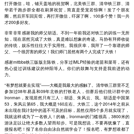
打开微信，哇，铺天盖地的祝贺啊，北美铁三群、清华铁三群、清
华若干跑步群全都在刷屏祝贺，简直是受宠若惊啊！发了个朋友
圈，然后开车回宾馆，再打开微信，吓尿了啊，100多个赞！我一共
才200多好友。
非常非常感谢我的师父胡适。不到一年前我还对铁三的训练一无所
知，现在居然完成了大铁，真是难以想象的奇迹。马协有拜师收徒
的传统，娱乐性往往大于实用性。我很庆幸，我拜了一个靠谱的师
父、一个很厉害的师父！我们师门居然有两个人完成了大铁！
感谢mitbbs铁三版版主陈铁，分享过IMLP经验的老苗和菜哥，还有
热心提过训练建议的钟阳等人。你们的鼓舞与支持是我前进的动
力。
“有梦想就要去实现”——大概是我最大的感触了。清华铁三群里不乏
参加过08年易县和09年北铁的打铁老人，但赛后他们统计群中的
Ironman，发现居然只有三人：胡适、朱风云、我。胡适是中国第
53，朱风云第65，我大概是160左右。大铁三，这个2014年之前从
未出现在我计划中的遥不可及的目标，居然仅用5个多月就实现了，
我就这样成为了一名铁人！的确，Ironman的门槛很高，3800米的
游泳足以让绝大多数人望而却步。可是我想说，不要再犹豫了，直
接报名吧！报了名你自由泳自然就学会了！报名吧，有梦想谁都了