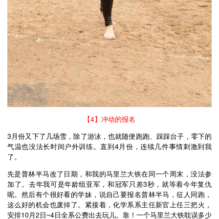
【4】冲动的报名
3月份又下了几场雪，除了游泳，也就随便跑跑、踩踩台子，零下的
气温也没法长时间户外训练。直到4月份，连续几件事情刺激到我
了。
先是普林半马改了日期，和我的马里兰大铁在同一个周末，没法参
加了。去年我可是年龄组亚军，和冠军只差3秒，就等着今年复仇
呢。然后有个很好看的学妹，说自己要报名普林半马，征人同跑，
这么好的机会也废掉了。紧接着，化学系系主任新官上任三把火，
安排10月2日~4日全系公费出去玩儿。靠！一个马里兰大铁耽误多少