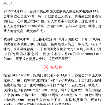
事儿！
2015年4月12日，台湾大铁让中国大陆的铁人数量从90猛增到141。
去年胡适还是第53呢，晚一步就泯然众人矣了。再看那些完赛者写
的日志，心中更是按捺不住。有人才练半年就完赛，这也就算了；
有人居然写自己2013年才第一次跑10km，以前从不运动。我擦，这
些人都能完赛，我凭啥不成？
我清晰记得4月20日自己的心理活动：8月份回国歇一个月，10月初
的比赛基本就废了啊。拖拖拖，拖到最后只能是一事无成。喵了个
咪的，反正早晚都得上，干脆回国之前搞个大的！当晚，在买了7月
28日的回国机票之后，我便报名了7月26日的Ironman Lake
Placid。至于报名费是多少钱，这已经不重要了。
【5】备战训练
报名LakePlacid时，距离比赛只有不到14周了，必须全力保证大铁
完赛了。鉴于我每周只能抽出不到10个小时训练，于是只好以牺牲
强度训练为代价，把时间攒在周末搞个“超长”。在此之前，我最长一
次训练也只有骑90km跑10km，太短了啊！于是倒数13周立刻就搞
了个骑105km跑21km，倒数11周骑120km跑15km，倒数9周骑
80km跑25km。此前从自行车上下来，走路都是瘸的；现在骑
120km之后照样可以轻松跑出5分每公里的配速。