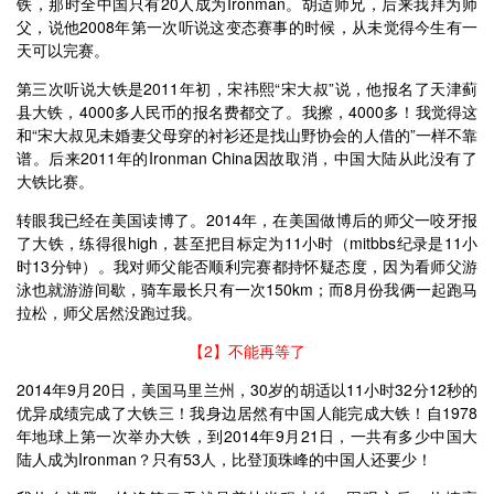
铁，那时全中国只有20人成为Ironman。胡适师兄，后来我拜为师
父，说他2008年第一次听说这变态赛事的时候，从未觉得今生有一
天可以完赛。
第三次听说大铁是2011年初，宋祎熙“宋大叔”说，他报名了天津蓟
县大铁，4000多人民币的报名费都交了。我擦，4000多！我觉得这
和“宋大叔见未婚妻父母穿的衬衫还是找山野协会的人借的”一样不靠
谱。后来2011年的Ironman China因故取消，中国大陆从此没有了
大铁比赛。
转眼我已经在美国读博了。2014年，在美国做博后的师父一咬牙报
了大铁，练得很high，甚至把目标定为11小时（mitbbs纪录是11小
时13分钟）。我对师父能否顺利完赛都持怀疑态度，因为看师父游
泳也就游游间歇，骑车最长只有一次150km；而8月份我俩一起跑马
拉松，师父居然没跑过我。
【2】不能再等了
2014年9月20日，美国马里兰州，30岁的胡适以11小时32分12秒的
优异成绩完成了大铁三！我身边居然有中国人能完成大铁！自1978
年地球上第一次举办大铁，到2014年9月21日，一共有多少中国大
陆人成为Ironman？只有53人，比登顶珠峰的中国人还要少！