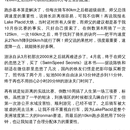
跑步基本算是解决了，但每次骑车80km之后都超级崩溃。师父总强
调速度的重要性，说骑长距离很容易，可我不信啊！再说我报名
Lake Placid大铁，当时还对所有人保密，而师父的建议都是基于我
10月份比赛的事实。只好自己摸索了。在倒数第8周骑了一次
125km、一次160km之后，终于找到了骑长的诀窍——把平均速度
从27km/h降到26km/h就行了啊！师父说的果然对，强度最重要，速
度降一点，就能骑长好多啊。
游泳自从3月初那次2000米之后就再难进步了。4月底，终于在师父
的忽悠之下，买了《SwimSpeed Secrets》这本书——据说陈铁和
胡适在微信群里忽悠了几次，国内的铁友们愣是把影印版买断货
了。照书练了两个月，短池500米自由泳从13分钟进步到11分钟。
终于再也不用担心2小时20分钟的游泳关门时间了。
再有就是短距离的实战比赛。倒数10周搞了人生第一场三项赛，标
铁。虽然游了一半的蛙泳，到换项区的时候都没几辆自行车了，但
第一次游公开水域没害怕、顺利游完，已经不错了。之后骑车被大
坡虐的死去活来，让我不得不重视自行车，因为LakePlacid是整个
美洲坡度第二大的Ironman赛道。而最后的10km跑步居然用了50分
钟，也让我知道了合理分配体力的重要性。