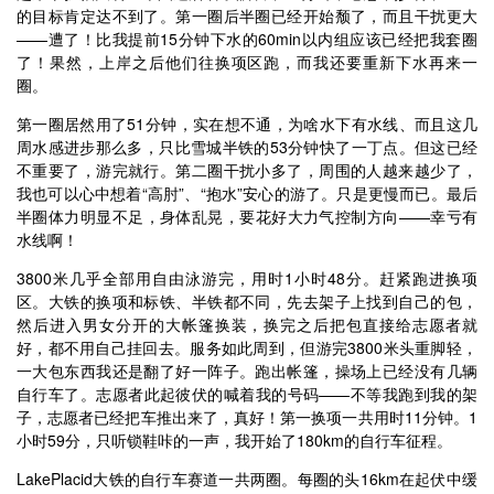
的目标肯定达不到了。第一圈后半圈已经开始颓了，而且干扰更大
——遭了！比我提前15分钟下水的60min以内组应该已经把我套圈
了！果然，上岸之后他们往换项区跑，而我还要重新下水再来一
圈。
第一圈居然用了51分钟，实在想不通，为啥水下有水线、而且这几
周水感进步那么多，只比雪城半铁的53分钟快了一丁点。但这已经
不重要了，游完就行。第二圈干扰小多了，周围的人越来越少了，
我也可以心中想着“高肘”、“抱水”安心的游了。只是更慢而已。最后
半圈体力明显不足，身体乱晃，要花好大力气控制方向——幸亏有
水线啊！
3800米几乎全部用自由泳游完，用时1小时48分。赶紧跑进换项
区。大铁的换项和标铁、半铁都不同，先去架子上找到自己的包，
然后进入男女分开的大帐篷换装，换完之后把包直接给志愿者就
好，都不用自己挂回去。服务如此周到，但游完3800米头重脚轻，
一大包东西我还是翻了好一阵子。跑出帐篷，操场上已经没有几辆
自行车了。志愿者此起彼伏的喊着我的号码——不等我跑到我的架
子，志愿者已经把车推出来了，真好！第一换项一共用时11分钟。1
小时59分，只听锁鞋咔的一声，我开始了180km的自行车征程。
LakePlacid大铁的自行车赛道一共两圈。每圈的头16km在起伏中缓