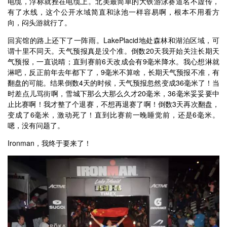
电缆，浮标就拴在电缆上。北美最简单的大铁游泳赛道名不虚传，
有了水线，这个公开水域简直和泳池一样容易啊，根本不用看方
向，闷头游就行了。
回宾馆的路上还下了一阵雨。LakePlacid地处森林和湖泊区域，可
谓十里不同天。天气预报真是没个准。倒数20天我开始关注长期天
气预报，一直说晴；直到赛前6天改成会有9毫米降水。我心想淋就
淋吧，反正前年去年都下了，9毫米不算啥，长期天气预报不准，有
翻盘的可能。结果倒数4天的时候，天气预报忽然变成36毫米了！当
时差点儿骂街啊，雪城下那么大那么久才20毫米，36毫米妥妥要中
止比赛啊！我才整了个退赛，不想再退赛了啊！倒数3天再次翻盘，
变成了6毫米，激动死了！直到比赛前一晚睡觉前，还是6毫米。
嗯，没有问题了。
Ironman，我终于要来了！