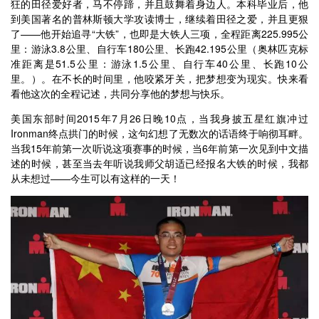
狂的田径爱好者，马不停蹄，并且鼓舞着身边人。本科毕业后，他
到美国著名的普林斯顿大学攻读博士，继续着田径之爱，并且更狠
了——他开始追寻“大铁”，也即是大铁人三项，全程距离225.995公
里：游泳3.8公里、自行车180公里、长跑42.195公里（奥林匹克标
准距离是51.5公里：游泳1.5公里、自行车40公里、长跑10公
里。）。在不长的时间里，他咬紧牙关，把梦想变为现实。快来看
看他这次的全程记述，共同分享他的梦想与快乐。
美国东部时间2015年7月26日晚10点，当我身披五星红旗冲过
Ironman终点拱门的时候，这句幻想了无数次的话语终于响彻耳畔。
当我15年前第一次听说这项赛事的时候，当6年前第一次见到中文描
述的时候，甚至当去年听说我师父胡适已经报名大铁的时候，我都
从未想过——今生可以有这样的一天！