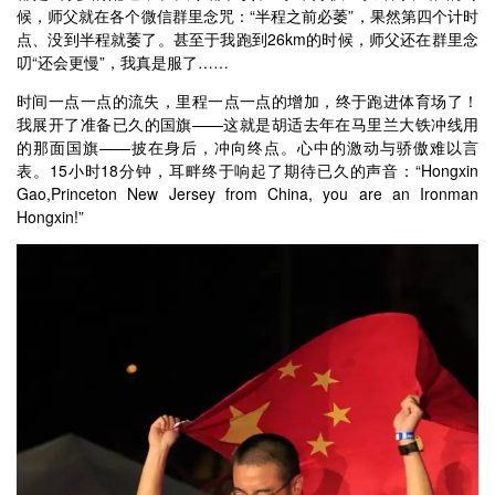
候，师父就在各个微信群里念咒：“半程之前必萎”，果然第四个计时
点、没到半程就萎了。甚至于我跑到26km的时候，师父还在群里念
叨“还会更慢”，我真是服了……
时间一点一点的流失，里程一点一点的增加，终于跑进体育场了！
我展开了准备已久的国旗——这就是胡适去年在马里兰大铁冲线用
的那面国旗——披在身后，冲向终点。心中的激动与骄傲难以言
表。15小时18分钟，耳畔终于响起了期待已久的声音：“Hongxin
Gao,Princeton New Jersey from China, you are an Ironman
Hongxin!”