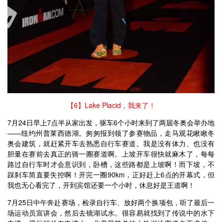
【6】Lake Placid，我来了！
7月24日早上7点半从家出发，驱车6个小时来到了两届冬奥会举办地
——纽约州普莱西德湖。匆匆报到领了参赛物品，走马观花瞅瞅冬
奥会建筑，就赶紧开车去熟悉自行车赛道。我是没有体力、也没有
胆量在赛前去真正的骑一圈赛道啊。上坡开车很快就麻木了，每每
路过自行车时才会意识到，卧槽，这些路都是上坡啊！而下坡，不
踩刹车简直要失控啊！开完一圈90km，正好赶上6点的开幕式，但
我也无心看完了，开到宾馆还要一个小时，休息好是王道啊！
7月25日中午奔赴赛场，检录自行车、放好两个换项包，听了最后一
场运动员宣讲会，然后去镜湖试水。很容易就找到了传说中的水下