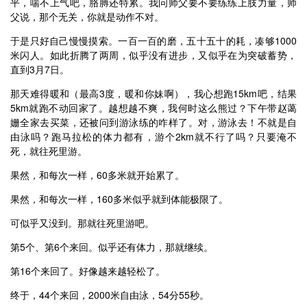
平，喘不上气吧，胳膊还特累。我问师父要不要练练上肢力量，师
父说，那个无关，你就是动作不对。
于是只好自己慢慢摸索。一百一百的磨，五十五十的耗，凑够1000
米闪人。如此折腾了两周，似乎没有进步，又似乎在为突破蓄势，
直到3月7日。
那天难得暖和（最高3度，暖和你妹啊），我心想跑15km吧，结果
5km就跑不动回家了。越想越不爽，我何时这么熊过？下午带赵蔼
姗全家去买菜，还被问到游泳练的咋样了。对，游泳去！不就是自
由泳吗？跑马拉松的体力都有，游个2km就不行了吗？只要淹不
死，就往死里游。
果然，和每次一样，60多米就开始累了。
果然，和每次一样，160多米似乎就到体能极限了。
可似乎又没到。那就往死里游吧。
第5个、第6个来回。似乎还有体力，那就继续。
第16个来回了。好像越来越轻松了。
终于，44个来回，2000米自由泳，54分55秒。