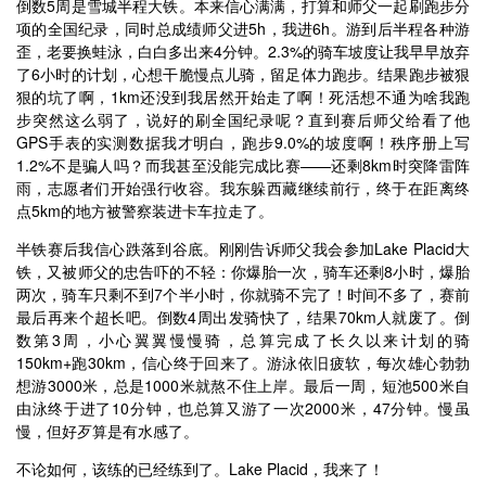
倒数5周是雪城半程大铁。本来信心满满，打算和师父一起刷跑步分
项的全国纪录，同时总成绩师父进5h，我进6h。游到后半程各种游
歪，老要换蛙泳，白白多出来4分钟。2.3%的骑车坡度让我早早放弃
了6小时的计划，心想干脆慢点儿骑，留足体力跑步。结果跑步被狠
狠的坑了啊，1km还没到我居然开始走了啊！死活想不通为啥我跑
步突然这么弱了，说好的刷全国纪录呢？直到赛后师父给看了他
GPS手表的实测数据我才明白，跑步9.0%的坡度啊！秩序册上写
1.2%不是骗人吗？而我甚至没能完成比赛——还剩8km时突降雷阵
雨，志愿者们开始强行收容。我东躲西藏继续前行，终于在距离终
点5km的地方被警察装进卡车拉走了。
半铁赛后我信心跌落到谷底。刚刚告诉师父我会参加Lake Placid大
铁，又被师父的忠告吓的不轻：你爆胎一次，骑车还剩8小时，爆胎
两次，骑车只剩不到7个半小时，你就骑不完了！时间不多了，赛前
最后再来个超长吧。倒数4周出发骑快了，结果70km人就废了。倒
数第3周，小心翼翼慢慢骑，总算完成了长久以来计划的骑
150km+跑30km，信心终于回来了。游泳依旧疲软，每次雄心勃勃
想游3000米，总是1000米就熬不住上岸。最后一周，短池500米自
由泳终于进了10分钟，也总算又游了一次2000米，47分钟。慢虽
慢，但好歹算是有水感了。
不论如何，该练的已经练到了。Lake Placid，我来了！