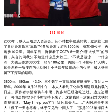
【1】缘起
2000年，铁人三项进入奥运会。从小对数字敏感的我，立刻就记住
了奥运距离铁三“标铁”的各项距离：游泳1500米，骑车40公里，再
跑步10公里。同年某日，俺爹看了CCTV-5一期介绍“大铁三”的节
目，兴奋的问我知不知道什么是大铁三。“不就是游泳……”“什么
呀，大铁三要游3800米，骑车180公里，再跑一个马拉松！”天呐，
这是怎样一项变态的运动啊！小学四年级那幼小的心灵，被大铁三
留下了深深的烙印。
3800m、180km、42.2km三个数字一直深深留在脑海里，直到大一
那年。2009年10月26日中午，水人人看到了化学系胡适师兄转载的
日志。原作者李清泉骑车中暑，跑步时已经边吃边吐、边走边睡
了，可他居然把16个小时坚持下来了。这是我第一次见到对大铁的
直观描述。“May I help you?”“让我休息会儿……”“天啊您是中国
人！做了一天志愿者，终于又见到中国人了！”那是2008年海口大