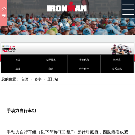
首页
立即报名
赛事信息
运动员
成绩
商店
合作伙伴
联系方式
您的位置：
首页
>
赛事
>
厦门站
手动力自行车组
手动力自行车组（以下简称“HC 组”）是针对截瘫，四肢瘫痪或双