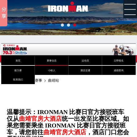
首页
赛事信息
运动员
立即报名
接力赛
小铁人
酒店交通
成绩查询
您的位置：
首页
>
赛事
>
曲靖站
联系我们
温馨提示：IRONMAN 比赛日官方接驳班车
仅从
曲靖官房大酒店
统一出发至比赛区域。如
果您需要乘坐 IRONMAN 比赛日官方接驳班
车，请您前往
曲靖官房大酒店
，酒店门口您会