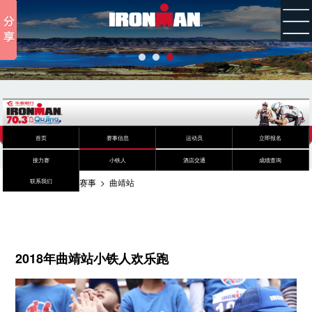
首页
赛事信息
运动员
立即报名
接力赛
小铁人
酒店交通
成绩查询
您的位置：
首页
>
赛事
>
曲靖站
联系我们
2018年曲靖站小铁人欢乐跑