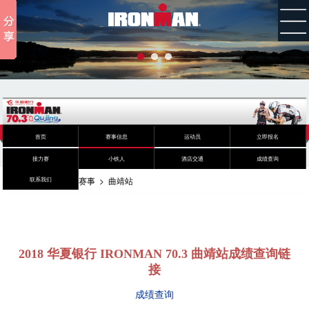
首页
赛事信息
运动员
立即报名
接力赛
小铁人
酒店交通
成绩查询
您的位置：
首页
>
赛事
>
曲靖站
联系我们
2018 华夏银行 IRONMAN 70.3 曲靖站成绩查询链
接
成绩查询