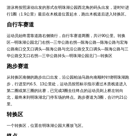
游泳将按照滚动出发的形式在明珠湖公园西北角的码头出发，逆时针进
行1圈（1.9公里）最后在木栈道位置起水，跑出木栈道后进入转换区。
自行车赛道
运动员始终需靠道路右侧骑行，自行车赛道两圈，共计90公里。转换
区---明珠湖公园北门右拐---三华公路右拐---陈海公路---陈海公路与宏海
公路南口交叉口调头---陈海公路与北沿公路交叉口调头---陈海公路与三
华公路交叉口右拐---三华公路掉头---明珠湖公园北门---转换区
跑步赛道
从转换区南侧的跑步出口出发，沿公园柏油马路向南顺时针绕明珠湖跑
步，行进至约6.5、13公里处，运动员按照标示指示通过木质栈道进入
第二圈或第三圈的比赛，已完成3圈去往终点的运动员则上桥左转向
北，最终来到明珠湖北门停车场的终点。跑步赛道为3圈，合计约21公
里。
转换区
一个转换区，位置在明珠湖公园大雁放飞区。