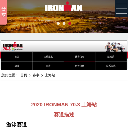
首页
注册报名
比赛信息
运动员
成绩
商店
合作伙伴
联系方式
您的位置：
首页
>
赛事
>
上海站
2020 IRONMAN 70.3 上海站
赛道描述
游泳赛道